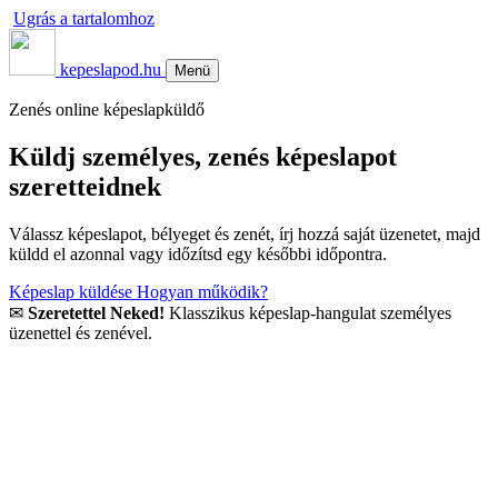
Ugrás a tartalomhoz
kepeslapod.hu
Menü
Zenés online képeslapküldő
Küldj személyes, zenés képeslapot
szeretteidnek
Válassz képeslapot, bélyeget és zenét, írj hozzá saját üzenetet, majd
küldd el azonnal vagy időzítsd egy későbbi időpontra.
Képeslap küldése
Hogyan működik?
✉
Szeretettel Neked!
Klasszikus képeslap-hangulat személyes
üzenettel és zenével.