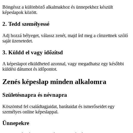
Böngéssz a különböző alkalmakhoz és ünnepekhez készült
képeslapok között.
2. Tedd személyessé
Adj hozzá bélyeget, válassz zenét, majd írd meg a címzettnek szóló
saját üzenetedet.
3. Küldd el vagy időzítsd
A képeslapot elküldheted azonnal, vagy megadhatsz egy későbbi
küldési dátumot és időpontot.
Zenés képeslap minden alkalomra
Születésnapra és névnapra
Köszöntsd fel családtagjaidat, barátaidat és ismerőseidet egy
személyes online képeslappal.
Ünnepekre