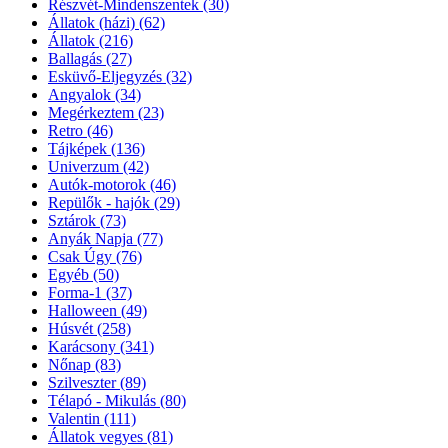
Részvét-Mindenszentek
(30)
Állatok (házi)
(62)
Állatok
(216)
Ballagás
(27)
Esküvő-Eljegyzés
(32)
Angyalok
(34)
Megérkeztem
(23)
Retro
(46)
Tájképek
(136)
Univerzum
(42)
Autók-motorok
(46)
Repülők - hajók
(29)
Sztárok
(73)
Anyák Napja
(77)
Csak Úgy
(76)
Egyéb
(50)
Forma-1
(37)
Halloween
(49)
Húsvét
(258)
Karácsony
(341)
Nőnap
(83)
Szilveszter
(89)
Télapó - Mikulás
(80)
Valentin
(111)
Állatok vegyes
(81)