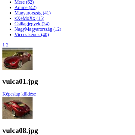
Mese
(62)
Anime
(42)
Magyarország
(41)
xXeMoXx
(15)
Csillagjegyek
(24)
NagyMagyarország
(12)
Vicces képek
(40)
1
2
vulca01.jpg
Képeslap küldése
vulca08.jpg