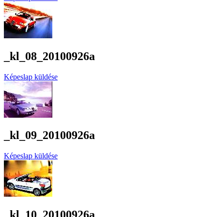
_kl_08_20100926a
Képeslap küldése
_kl_09_20100926a
Képeslap küldése
_kl_10_20100926a