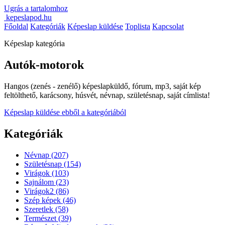
Ugrás a tartalomhoz
kepeslapod.hu
Főoldal
Kategóriák
Képeslap küldése
Toplista
Kapcsolat
Képeslap kategória
Autók-motorok
Hangos (zenés - zenélő) képeslapküldő, fórum, mp3, saját kép
feltölthető, karácsony, húsvét, névnap, születésnap, saját címlista!
Képeslap küldése ebből a kategóriából
Kategóriák
Névnap
(207)
Születésnap
(154)
Virágok
(103)
Sajnálom
(23)
Virágok2
(86)
Szép képek
(46)
Szeretlek
(58)
Természet
(39)