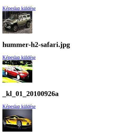
Képeslap küldése
hummer-h2-safari.jpg
Képeslap küldése
_kl_01_20100926a
Képeslap küldése