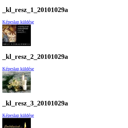
_kl_resz_1_20101029a
Képeslap küldése
_kl_resz_2_20101029a
Képeslap küldése
_kl_resz_3_20101029a
Képeslap küldése