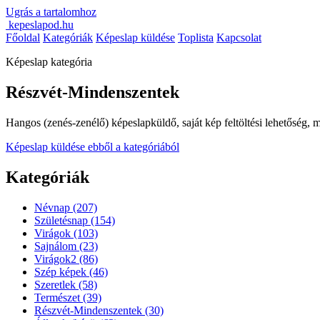
Ugrás a tartalomhoz
kepeslapod.hu
Főoldal
Kategóriák
Képeslap küldése
Toplista
Kapcsolat
Képeslap kategória
Részvét-Mindenszentek
Hangos (zenés-zenélő) képeslapküldő, saját kép feltöltési lehetőség, m
Képeslap küldése ebből a kategóriából
Kategóriák
Névnap
(207)
Születésnap
(154)
Virágok
(103)
Sajnálom
(23)
Virágok2
(86)
Szép képek
(46)
Szeretlek
(58)
Természet
(39)
Részvét-Mindenszentek
(30)