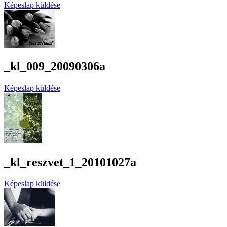
Képeslap küldése
_kl_009_20090306a
Képeslap küldése
_kl_reszvet_1_20101027a
Képeslap küldése