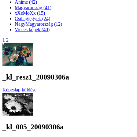
Anime
(42)
Magyarország
(41)
xXeMoXx
(15)
Csillagjegyek
(24)
NagyMagyarország
(12)
Vicces képek
(40)
1
2
_kl_resz1_20090306a
Képeslap küldése
_kl_005_20090306a