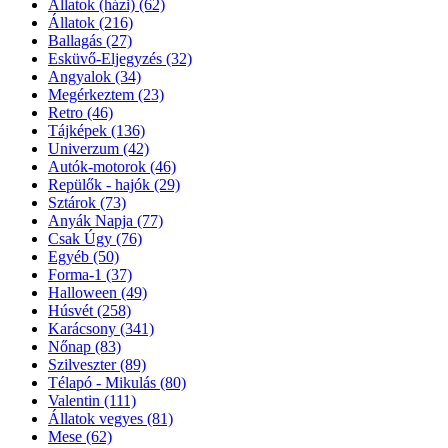
Állatok (házi)
(62)
Állatok
(216)
Ballagás
(27)
Esküvő-Eljegyzés
(32)
Angyalok
(34)
Megérkeztem
(23)
Retro
(46)
Tájképek
(136)
Univerzum
(42)
Autók-motorok
(46)
Repülők - hajók
(29)
Sztárok
(73)
Anyák Napja
(77)
Csak Úgy
(76)
Egyéb
(50)
Forma-1
(37)
Halloween
(49)
Húsvét
(258)
Karácsony
(341)
Nőnap
(83)
Szilveszter
(89)
Télapó - Mikulás
(80)
Valentin
(111)
Állatok vegyes
(81)
Mese
(62)