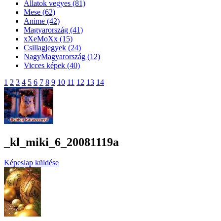
Állatok vegyes
(81)
Mese
(62)
Anime
(42)
Magyarország
(41)
xXeMoXx
(15)
Csillagjegyek
(24)
NagyMagyarország
(12)
Vicces képek
(40)
1
2
3
4
5
6
7
8
9
10
11
12
13
14
_kl_miki_6_20081119a
Képeslap küldése