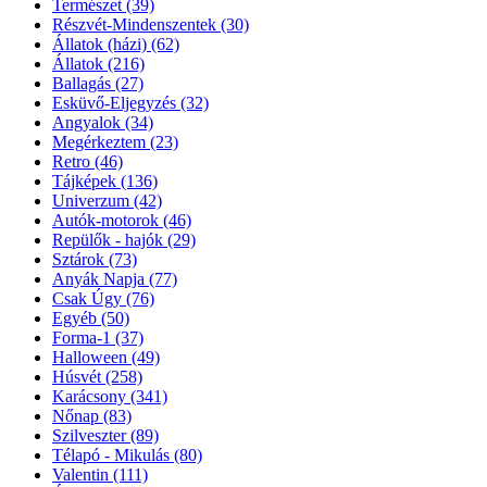
Természet
(39)
Részvét-Mindenszentek
(30)
Állatok (házi)
(62)
Állatok
(216)
Ballagás
(27)
Esküvő-Eljegyzés
(32)
Angyalok
(34)
Megérkeztem
(23)
Retro
(46)
Tájképek
(136)
Univerzum
(42)
Autók-motorok
(46)
Repülők - hajók
(29)
Sztárok
(73)
Anyák Napja
(77)
Csak Úgy
(76)
Egyéb
(50)
Forma-1
(37)
Halloween
(49)
Húsvét
(258)
Karácsony
(341)
Nőnap
(83)
Szilveszter
(89)
Télapó - Mikulás
(80)
Valentin
(111)