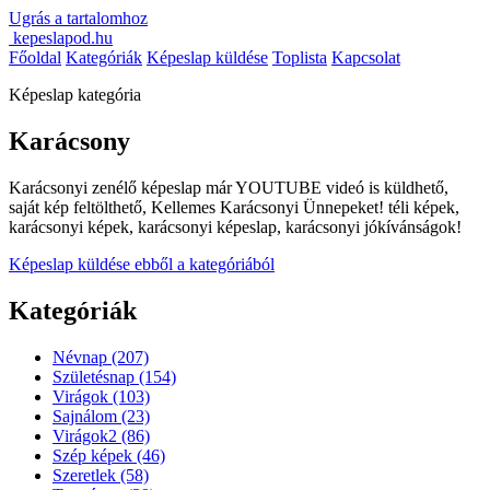
Ugrás a tartalomhoz
kepeslapod.hu
Főoldal
Kategóriák
Képeslap küldése
Toplista
Kapcsolat
Képeslap kategória
Karácsony
Karácsonyi zenélő képeslap már YOUTUBE videó is küldhető,
saját kép feltölthető, Kellemes Karácsonyi Ünnepeket! téli képek,
karácsonyi képek, karácsonyi képeslap, karácsonyi jókívánságok!
Képeslap küldése ebből a kategóriából
Kategóriák
Névnap
(207)
Születésnap
(154)
Virágok
(103)
Sajnálom
(23)
Virágok2
(86)
Szép képek
(46)
Szeretlek
(58)