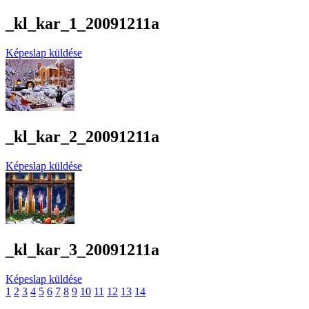
_kl_kar_1_20091211a
Képeslap küldése
_kl_kar_2_20091211a
Képeslap küldése
_kl_kar_3_20091211a
Képeslap küldése
1
2
3
4
5
6
7
8
9
10
11
12
13
14