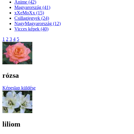
Anime
(42)
Magyarország
(41)
xXeMoXx
(15)
Csillagjegyek
(24)
NagyMagyarország
(12)
Vicces képek
(40)
1
2
3
4
5
rózsa
Képeslap küldése
liliom