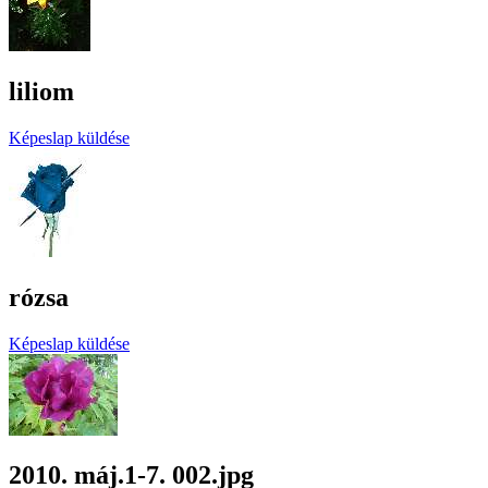
liliom
Képeslap küldése
rózsa
Képeslap küldése
2010. máj.1-7. 002.jpg