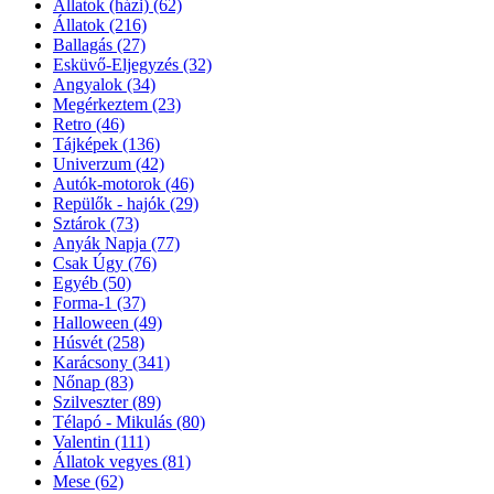
Állatok (házi)
(62)
Állatok
(216)
Ballagás
(27)
Esküvő-Eljegyzés
(32)
Angyalok
(34)
Megérkeztem
(23)
Retro
(46)
Tájképek
(136)
Univerzum
(42)
Autók-motorok
(46)
Repülők - hajók
(29)
Sztárok
(73)
Anyák Napja
(77)
Csak Úgy
(76)
Egyéb
(50)
Forma-1
(37)
Halloween
(49)
Húsvét
(258)
Karácsony
(341)
Nőnap
(83)
Szilveszter
(89)
Télapó - Mikulás
(80)
Valentin
(111)
Állatok vegyes
(81)
Mese
(62)