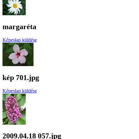
margaréta
Képeslap küldése
kép 701.jpg
Képeslap küldése
2009.04.18 057.jpg