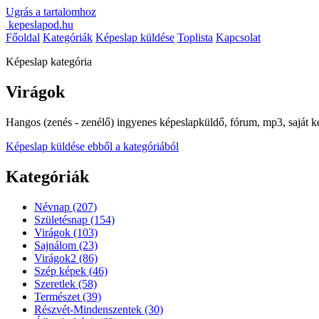
Ugrás a tartalomhoz
kepeslapod.hu
Főoldal
Kategóriák
Képeslap küldése
Toplista
Kapcsolat
Képeslap kategória
Virágok
Hangos (zenés - zenélő) ingyenes képeslapküldő, fórum, mp3, saját kép 
Képeslap küldése ebből a kategóriából
Kategóriák
Névnap
(207)
Születésnap
(154)
Virágok
(103)
Sajnálom
(23)
Virágok2
(86)
Szép képek
(46)
Szeretlek
(58)
Természet
(39)
Részvét-Mindenszentek
(30)