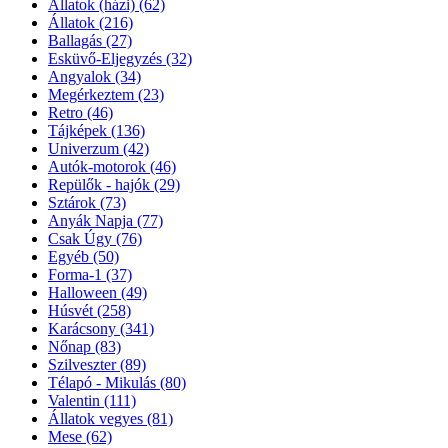
Állatok (házi)
(62)
Állatok
(216)
Ballagás
(27)
Esküvő-Eljegyzés
(32)
Angyalok
(34)
Megérkeztem
(23)
Retro
(46)
Tájképek
(136)
Univerzum
(42)
Autók-motorok
(46)
Repülők - hajók
(29)
Sztárok
(73)
Anyák Napja
(77)
Csak Úgy
(76)
Egyéb
(50)
Forma-1
(37)
Halloween
(49)
Húsvét
(258)
Karácsony
(341)
Nőnap
(83)
Szilveszter
(89)
Télapó - Mikulás
(80)
Valentin
(111)
Állatok vegyes
(81)
Mese
(62)