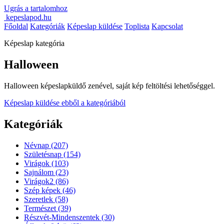
Ugrás a tartalomhoz
kepeslapod.hu
Főoldal
Kategóriák
Képeslap küldése
Toplista
Kapcsolat
Képeslap kategória
Halloween
Halloween képeslapküldő zenével, saját kép feltöltési lehetőséggel.
Képeslap küldése ebből a kategóriából
Kategóriák
Névnap
(207)
Születésnap
(154)
Virágok
(103)
Sajnálom
(23)
Virágok2
(86)
Szép képek
(46)
Szeretlek
(58)
Természet
(39)
Részvét-Mindenszentek
(30)