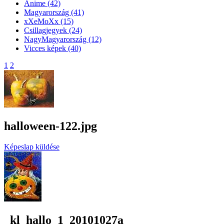
Anime
(42)
Magyarország
(41)
xXeMoXx
(15)
Csillagjegyek
(24)
NagyMagyarország
(12)
Vicces képek
(40)
1
2
halloween-122.jpg
Képeslap küldése
_kl_hallo_1_20101027a