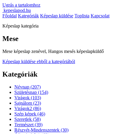
Ugrás a tartalomhoz
kepeslapod.hu
Főoldal
Kategóriák
Képeslap küldése
Toplista
Kapcsolat
Képeslap kategória
Mese
Mese képeslap zenével, Hangos mesés képeslapküldő
Képeslap küldése ebből a kategóriából
Kategóriák
Névnap
(207)
Születésnap
(154)
Virágok
(103)
Sajnálom
(23)
Virágok2
(86)
Szép képek
(46)
Szeretlek
(58)
Természet
(39)
Részvét-Mindenszentek
(30)