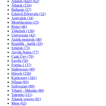
Állatok (házi)
(62)
Állatok
(216)
Ballagás
(27)
Esküvő-Eljegyzés
(32)
Angyalok
(34)
Megérkeztem
(23)
Retro
(46)
Tájképek
(136)
Univerzum
(42)
Autók-motorok
(46)
Repülők - hajók
(29)
Sztárok
(73)
Anyák Napja
(77)
Csak Úgy
(76)
Egyéb
(50)
Forma-1
(37)
Halloween
(49)
Húsvét
(258)
Karácsony
(341)
Nőnap
(83)
Szilveszter
(89)
Télapó - Mikulás
(80)
Valentin
(111)
Állatok vegyes
(81)
Mese
(62)