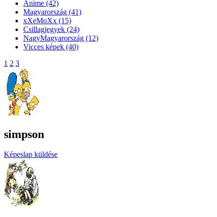
Anime
(42)
Magyarország
(41)
xXeMoXx
(15)
Csillagjegyek
(24)
NagyMagyarország
(12)
Vicces képek
(40)
1
2
3
simpson
Képeslap küldése