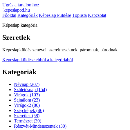
Ugrás a tartalomhoz
kepeslapod.hu
Főoldal
Kategóriák
Képeslap küldése
Toplista
Kapcsolat
Képeslap kategória
Szeretlek
Képeslapküldés zenével, szerelmeseknek, páromnak, párodnak.
Képeslap küldése ebből a kategóriából
Kategóriák
Névnap
(207)
Születésnap
(154)
Virágok
(103)
Sajnálom
(23)
Virágok2
(86)
Szép képek
(46)
Szeretlek
(58)
Természet
(39)
Részvét-Mindenszentek
(30)