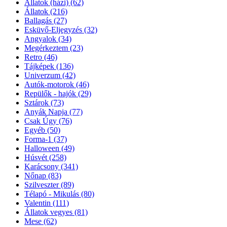
Állatok (házi)
(62)
Állatok
(216)
Ballagás
(27)
Esküvő-Eljegyzés
(32)
Angyalok
(34)
Megérkeztem
(23)
Retro
(46)
Tájképek
(136)
Univerzum
(42)
Autók-motorok
(46)
Repülők - hajók
(29)
Sztárok
(73)
Anyák Napja
(77)
Csak Úgy
(76)
Egyéb
(50)
Forma-1
(37)
Halloween
(49)
Húsvét
(258)
Karácsony
(341)
Nőnap
(83)
Szilveszter
(89)
Télapó - Mikulás
(80)
Valentin
(111)
Állatok vegyes
(81)
Mese
(62)