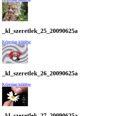
_kl_szeretlek_25_20090625a
Képeslap küldése
_kl_szeretlek_26_20090625a
Képeslap küldése
_kl_szeretlek_27_20090625a