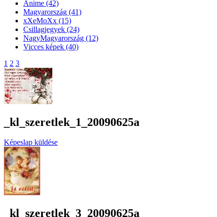
Anime
(42)
Magyarország
(41)
xXeMoXx
(15)
Csillagjegyek
(24)
NagyMagyarország
(12)
Vicces képek
(40)
1
2
3
_kl_szeretlek_1_20090625a
Képeslap küldése
_kl_szeretlek_3_20090625a