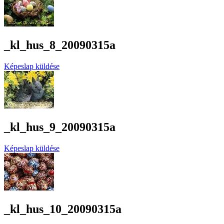
_kl_hus_8_20090315a
Képeslap küldése
_kl_hus_9_20090315a
Képeslap küldése
_kl_hus_10_20090315a