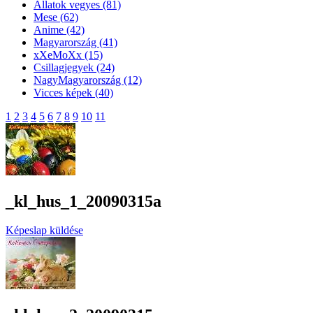
Állatok vegyes
(81)
Mese
(62)
Anime
(42)
Magyarország
(41)
xXeMoXx
(15)
Csillagjegyek
(24)
NagyMagyarország
(12)
Vicces képek
(40)
1
2
3
4
5
6
7
8
9
10
11
_kl_hus_1_20090315a
Képeslap küldése