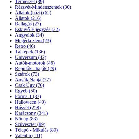
Természet
(39)
Részvét-Mindenszentek
(30)
Állatok (házi)
(62)
Állatok
(216)
Ballagás
(27)
Esküvő-Eljegyzés
(32)
Angyalok
(34)
Megérkeztem
(23)
Retro
(46)
Tájképek
(136)
Univerzum
(42)
Autók-motorok
(46)
Repülők - hajók
(29)
Sztárok
(73)
Anyák Napja
(77)
Csak Úgy
(76)
Egyéb
(50)
Forma-1
(37)
Halloween
(49)
Húsvét
(258)
Karácsony
(341)
Nőnap
(83)
Szilveszter
(89)
Télapó - Mikulás
(80)
Valentin
(111)