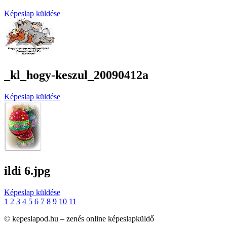
Képeslap küldése
_kl_hogy-keszul_20090412a
Képeslap küldése
ildi 6.jpg
Képeslap küldése
1
2
3
4
5
6
7
8
9
10
11
© kepeslapod.hu – zenés online képeslapküldő