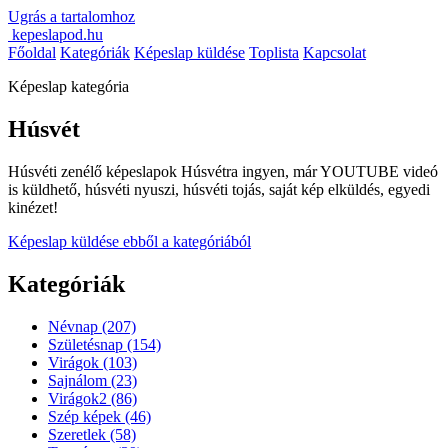
Ugrás a tartalomhoz
kepeslapod.hu
Főoldal
Kategóriák
Képeslap küldése
Toplista
Kapcsolat
Képeslap kategória
Húsvét
Húsvéti zenélő képeslapok Húsvétra ingyen, már YOUTUBE videó
is küldhető, húsvéti nyuszi, húsvéti tojás, saját kép elküldés, egyedi
kinézet!
Képeslap küldése ebből a kategóriából
Kategóriák
Névnap
(207)
Születésnap
(154)
Virágok
(103)
Sajnálom
(23)
Virágok2
(86)
Szép képek
(46)
Szeretlek
(58)