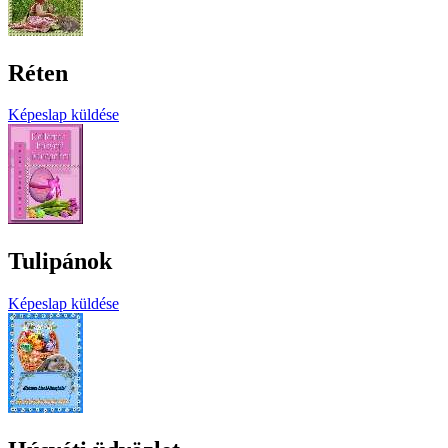
Réten
Képeslap küldése
Tulipánok
Képeslap küldése