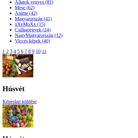
Állatok vegyes
(81)
Mese
(62)
Anime
(42)
Magyarország
(41)
xXeMoXx
(15)
Csillagjegyek
(24)
NagyMagyarország
(12)
Vicces képek
(40)
1
2
3
4
5
6
7
8
9
10
11
Húsvét
Képeslap küldése