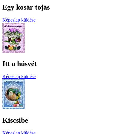
Egy kosár tojás
Képeslap küldése
Itt a húsvét
Képeslap küldése
Kiscsibe
Képeslap küldése