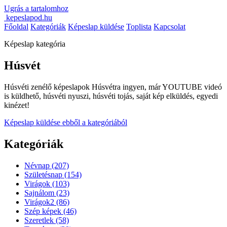
Ugrás a tartalomhoz
kepeslapod.hu
Főoldal
Kategóriák
Képeslap küldése
Toplista
Kapcsolat
Képeslap kategória
Húsvét
Húsvéti zenélő képeslapok Húsvétra ingyen, már YOUTUBE videó
is küldhető, húsvéti nyuszi, húsvéti tojás, saját kép elküldés, egyedi
kinézet!
Képeslap küldése ebből a kategóriából
Kategóriák
Névnap
(207)
Születésnap
(154)
Virágok
(103)
Sajnálom
(23)
Virágok2
(86)
Szép képek
(46)
Szeretlek
(58)