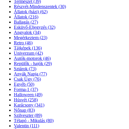
Természet
(39)
Részvét-Mindenszentek
(30)
Állatok (házi)
(62)
Állatok
(216)
Ballagás
(27)
Esküvő-Eljegyzés
(32)
Angyalok
(34)
Megérkeztem
(23)
Retro
(46)
Tájképek
(136)
Univerzum
(42)
Autók-motorok
(46)
Repülők - hajók
(29)
Sztárok
(73)
Anyák Napja
(77)
Csak Úgy
(76)
Egyéb
(50)
Forma-1
(37)
Halloween
(49)
Húsvét
(258)
Karácsony
(341)
Nőnap
(83)
Szilveszter
(89)
Télapó - Mikulás
(80)
Valentin
(111)