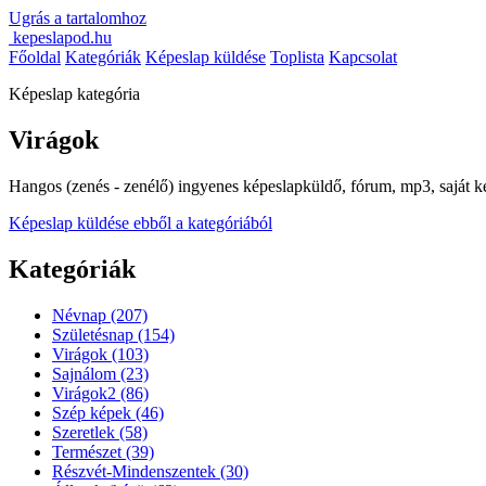
Ugrás a tartalomhoz
kepeslapod.hu
Főoldal
Kategóriák
Képeslap küldése
Toplista
Kapcsolat
Képeslap kategória
Virágok
Hangos (zenés - zenélő) ingyenes képeslapküldő, fórum, mp3, saját kép 
Képeslap küldése ebből a kategóriából
Kategóriák
Névnap
(207)
Születésnap
(154)
Virágok
(103)
Sajnálom
(23)
Virágok2
(86)
Szép képek
(46)
Szeretlek
(58)
Természet
(39)
Részvét-Mindenszentek
(30)