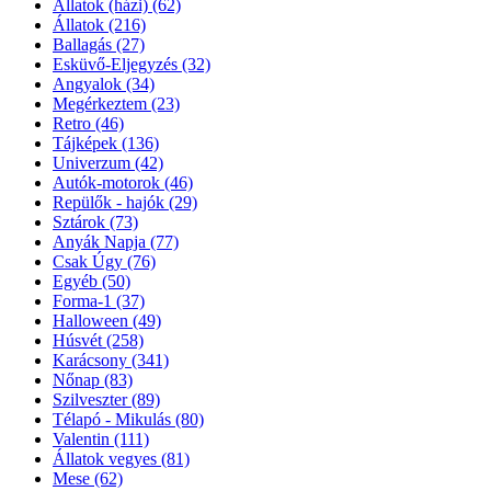
Állatok (házi)
(62)
Állatok
(216)
Ballagás
(27)
Esküvő-Eljegyzés
(32)
Angyalok
(34)
Megérkeztem
(23)
Retro
(46)
Tájképek
(136)
Univerzum
(42)
Autók-motorok
(46)
Repülők - hajók
(29)
Sztárok
(73)
Anyák Napja
(77)
Csak Úgy
(76)
Egyéb
(50)
Forma-1
(37)
Halloween
(49)
Húsvét
(258)
Karácsony
(341)
Nőnap
(83)
Szilveszter
(89)
Télapó - Mikulás
(80)
Valentin
(111)
Állatok vegyes
(81)
Mese
(62)