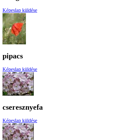
Képeslap küldése
pipacs
Képeslap küldése
cseresznyefa
Képeslap küldése