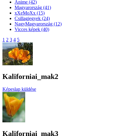
Anime
(42)
Magyarország
(41)
xXeMoXx
(15)
Csillagjegyek
(24)
NagyMagyarország
(12)
Vicces képek
(40)
1
2
3
4
5
Kaliforniai_mak2
Képeslap küldése
Kaliforniai_mak3