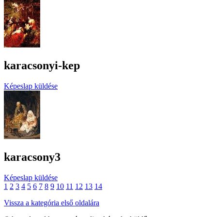
karacsonyi-kep
Képeslap küldése
karacsony3
Képeslap küldése
1
2
3
4
5
6
7
8
9
10
11
12
13
14
Vissza a kategória első oldalára