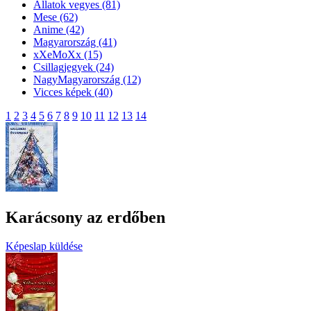
Állatok vegyes
(81)
Mese
(62)
Anime
(42)
Magyarország
(41)
xXeMoXx
(15)
Csillagjegyek
(24)
NagyMagyarország
(12)
Vicces képek
(40)
1
2
3
4
5
6
7
8
9
10
11
12
13
14
Karácsony az erdőben
Képeslap küldése