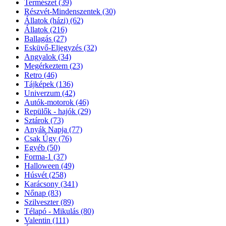
Természet
(39)
Részvét-Mindenszentek
(30)
Állatok (házi)
(62)
Állatok
(216)
Ballagás
(27)
Esküvő-Eljegyzés
(32)
Angyalok
(34)
Megérkeztem
(23)
Retro
(46)
Tájképek
(136)
Univerzum
(42)
Autók-motorok
(46)
Repülők - hajók
(29)
Sztárok
(73)
Anyák Napja
(77)
Csak Úgy
(76)
Egyéb
(50)
Forma-1
(37)
Halloween
(49)
Húsvét
(258)
Karácsony
(341)
Nőnap
(83)
Szilveszter
(89)
Télapó - Mikulás
(80)
Valentin
(111)