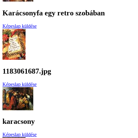
Karácsonyfa egy retro szobában
Képeslap küldése
1183061687.jpg
Képeslap küldése
karacsony
Képeslap küldése