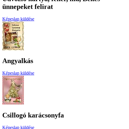
ünnepeket felirat
Képeslap küldése
Angyalkás
Képeslap küldése
Csillogó karácsonyfa
Képeslap küldése