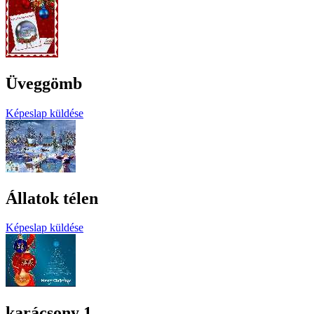
Üveggömb
Képeslap küldése
Állatok télen
Képeslap küldése
karácsony 1