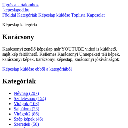
Ugrás a tartalomhoz
kepeslapod.hu
Főoldal
Kategóriák
Képeslap küldése
Toplista
Kapcsolat
Képeslap kategória
Karácsony
Karácsonyi zenélő képeslap már YOUTUBE videó is küldhető,
saját kép feltölthető, Kellemes Karácsonyi Ünnepeket! téli képek,
karácsonyi képek, karácsonyi képeslap, karácsonyi jókívánságok!
Képeslap küldése ebből a kategóriából
Kategóriák
Névnap
(207)
Születésnap
(154)
Virágok
(103)
Sajnálom
(23)
Virágok2
(86)
Szép képek
(46)
Szeretlek
(58)