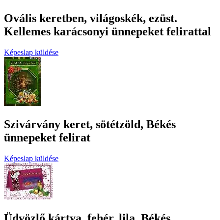
Ovális keretben, világoskék, ezüst.
Kellemes karácsonyi ünnepeket felirattal
Képeslap küldése
Szivárvány keret, sötétzöld, Békés
ünnepeket felirat
Képeslap küldése
Üdvözlő kártya, fehér, lila, Békés