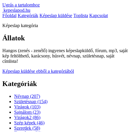
Ugrás a tartalomhoz
kepeslapod.hu
Főoldal
Kategóriák
Képeslap küldése
Toplista
Kapcsolat
Képeslap kategória
Állatok
Hangos (zenés - zenélő) ingyenes képeslapküldő, fórum, mp3, saját
kép feltölthető, karácsony, húsvét, névnap, születésnap, saját
címlista!
Képeslap küldése ebből a kategóriából
Kategóriák
Névnap
(207)
Születésnap
(154)
Virágok
(103)
Sajnálom
(23)
Virágok2
(86)
Szép képek
(46)
Szeretlek
(58)