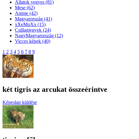
Állatok vegyes
(81)
Mese
(62)
Anime
(42)
Magyarország
(41)
xXeMoXx
(15)
Csillagjegyek
(24)
NagyMagyarország
(12)
Vicces képek
(40)
1
2
3
4
5
6
7
8
9
két tigris az arcukat összeérintve
Képeslap küldése