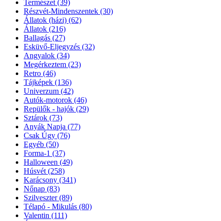
Természet
(39)
Részvét-Mindenszentek
(30)
Állatok (házi)
(62)
Állatok
(216)
Ballagás
(27)
Esküvő-Eljegyzés
(32)
Angyalok
(34)
Megérkeztem
(23)
Retro
(46)
Tájképek
(136)
Univerzum
(42)
Autók-motorok
(46)
Repülők - hajók
(29)
Sztárok
(73)
Anyák Napja
(77)
Csak Úgy
(76)
Egyéb
(50)
Forma-1
(37)
Halloween
(49)
Húsvét
(258)
Karácsony
(341)
Nőnap
(83)
Szilveszter
(89)
Télapó - Mikulás
(80)
Valentin
(111)