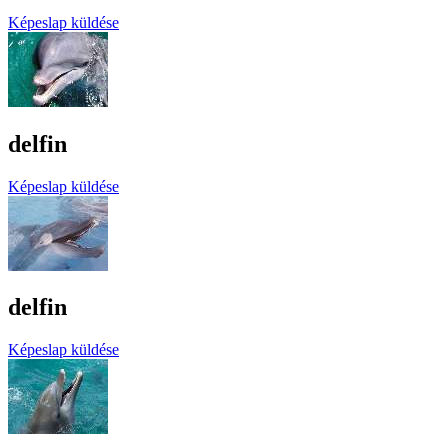
Képeslap küldése
delfin
Képeslap küldése
delfin
Képeslap küldése