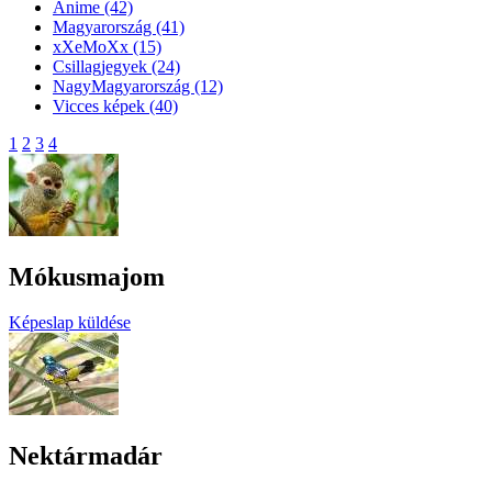
Anime
(42)
Magyarország
(41)
xXeMoXx
(15)
Csillagjegyek
(24)
NagyMagyarország
(12)
Vicces képek
(40)
1
2
3
4
Mókusmajom
Képeslap küldése
Nektármadár