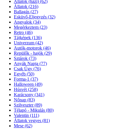
Állatok (házi)
(62)
Állatok
(216)
Ballagás
(27)
Esküvő-Eljegyzés
(32)
Angyalok
(34)
Megérkeztem
(23)
Retro
(46)
Tájképek
(136)
Univerzum
(42)
Autók-motorok
(46)
Repülők - hajók
(29)
Sztárok
(73)
Anyák Napja
(77)
Csak Úgy
(76)
Egyéb
(50)
Forma-1
(37)
Halloween
(49)
Húsvét
(258)
Karácsony
(341)
Nőnap
(83)
Szilveszter
(89)
Télapó - Mikulás
(80)
Valentin
(111)
Állatok vegyes
(81)
Mese
(62)