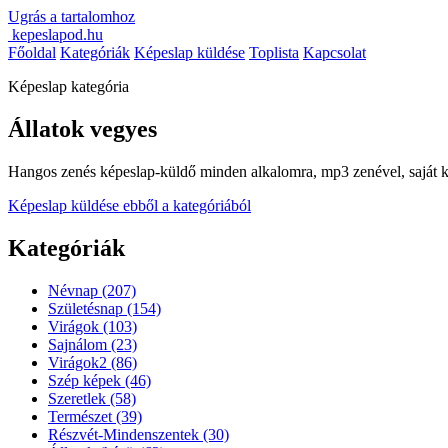
Ugrás a tartalomhoz
kepeslapod.hu
Főoldal
Kategóriák
Képeslap küldése
Toplista
Kapcsolat
Képeslap kategória
Állatok vegyes
Hangos zenés képeslap-küldő minden alkalomra, mp3 zenével, saját kép 
Képeslap küldése ebből a kategóriából
Kategóriák
Névnap
(207)
Születésnap
(154)
Virágok
(103)
Sajnálom
(23)
Virágok2
(86)
Szép képek
(46)
Szeretlek
(58)
Természet
(39)
Részvét-Mindenszentek
(30)