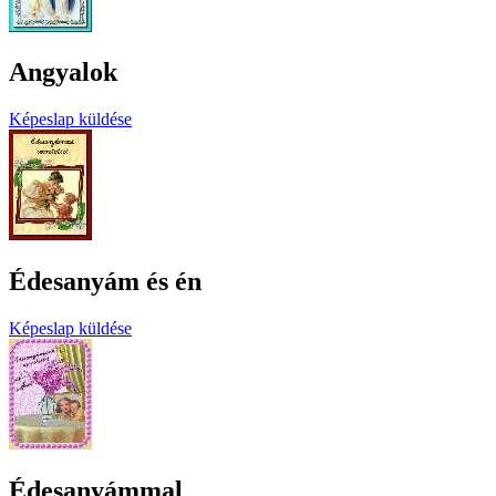
Angyalok
Képeslap küldése
Édesanyám és én
Képeslap küldése
Édesanyámmal