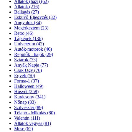
Állatok (házi)
(62)
Állatok
(216)
Ballagás
(27)
Esküvő-Eljegyzés
(32)
Angyalok
(34)
Megérkeztem
(23)
Retro
(46)
Tájképek
(136)
Univerzum
(42)
Autók-motorok
(46)
Repülők - hajók
(29)
Sztárok
(73)
Anyák Napja
(77)
Csak Úgy
(76)
Egyéb
(50)
Forma-1
(37)
Halloween
(49)
Húsvét
(258)
Karácsony
(341)
Nőnap
(83)
Szilveszter
(89)
Télapó - Mikulás
(80)
Valentin
(111)
Állatok vegyes
(81)
Mese
(62)