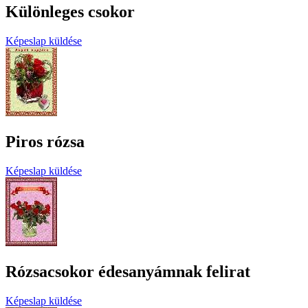
Különleges csokor
Képeslap küldése
Piros rózsa
Képeslap küldése
Rózsacsokor édesanyámnak felirat
Képeslap küldése