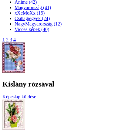
Anime
(42)
Magyarország
(41)
xXeMoXx
(15)
Csillagjegyek
(24)
NagyMagyarország
(12)
Vicces képek
(40)
1
2
3
4
Kislány rózsával
Képeslap küldése