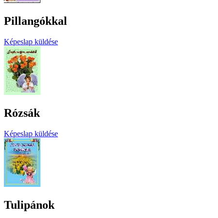
Pillangókkal
Képeslap küldése
Rózsák
Képeslap küldése
Tulipánok