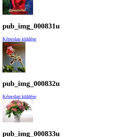
pub_img_000831u
Képeslap küldése
pub_img_000832u
Képeslap küldése
pub_img_000833u