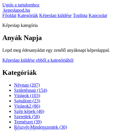
Ugrás a tartalomhoz
kepeslapod.hu
Főoldal
Kategóriák
Képeslap küldése
Toplista
Kapcsolat
Képeslap kategória
Anyák Napja
Lepd meg édesanyádat egy zenélő anyáknapi képeslappal.
Képeslap küldése ebből a kategóriából
Kategóriák
Névnap
(207)
Születésnap
(154)
Virágok
(103)
Sajnálom
(23)
Virágok2
(86)
Szép képek
(46)
Szeretlek
(58)
Természet
(39)
Részvét-Mindenszentek
(30)