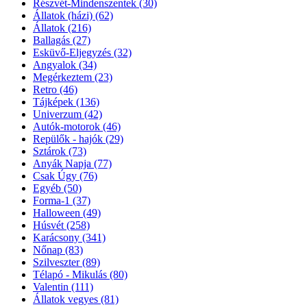
Részvét-Mindenszentek
(30)
Állatok (házi)
(62)
Állatok
(216)
Ballagás
(27)
Esküvő-Eljegyzés
(32)
Angyalok
(34)
Megérkeztem
(23)
Retro
(46)
Tájképek
(136)
Univerzum
(42)
Autók-motorok
(46)
Repülők - hajók
(29)
Sztárok
(73)
Anyák Napja
(77)
Csak Úgy
(76)
Egyéb
(50)
Forma-1
(37)
Halloween
(49)
Húsvét
(258)
Karácsony
(341)
Nőnap
(83)
Szilveszter
(89)
Télapó - Mikulás
(80)
Valentin
(111)
Állatok vegyes
(81)