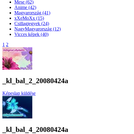
Mese
(62)
Anime
(42)
Magyarország
(41)
xXeMoXx
(15)
Csillagjegyek
(24)
NagyMagyarország
(12)
Vicces képek
(40)
1
2
_kl_bal_2_20080424a
Képeslap küldése
_kl_bal_4_20080424a