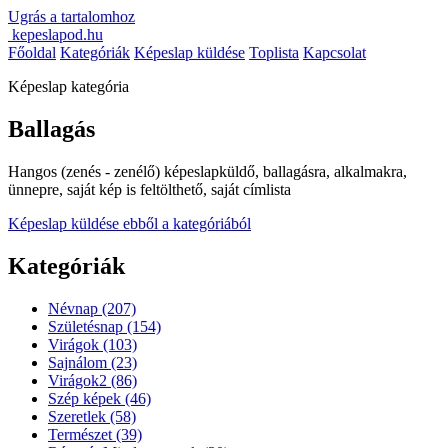
Ugrás a tartalomhoz
kepeslapod.hu
Főoldal
Kategóriák
Képeslap küldése
Toplista
Kapcsolat
Képeslap kategória
Ballagás
Hangos (zenés - zenélő) képeslapküldő, ballagásra, alkalmakra,
ünnepre, saját kép is feltölthető, saját címlista
Képeslap küldése ebből a kategóriából
Kategóriák
Névnap
(207)
Születésnap
(154)
Virágok
(103)
Sajnálom
(23)
Virágok2
(86)
Szép képek
(46)
Szeretlek
(58)
Természet
(39)