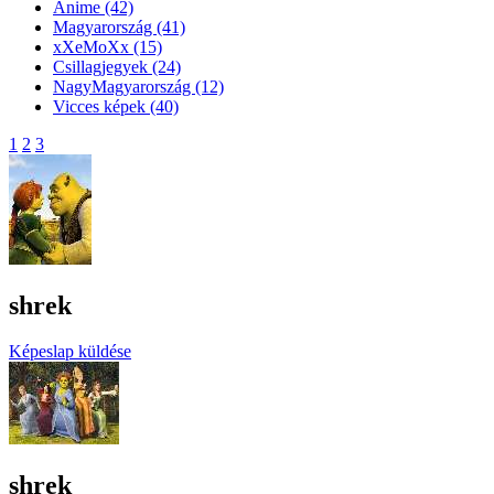
Anime
(42)
Magyarország
(41)
xXeMoXx
(15)
Csillagjegyek
(24)
NagyMagyarország
(12)
Vicces képek
(40)
1
2
3
shrek
Képeslap küldése
shrek