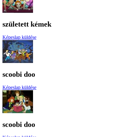
született kémek
Képeslap küldése
scoobi doo
Képeslap küldése
scoobi doo