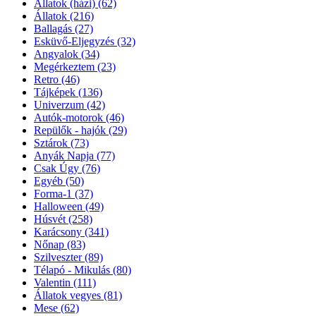
Állatok (házi)
(62)
Állatok
(216)
Ballagás
(27)
Esküvő-Eljegyzés
(32)
Angyalok
(34)
Megérkeztem
(23)
Retro
(46)
Tájképek
(136)
Univerzum
(42)
Autók-motorok
(46)
Repülők - hajók
(29)
Sztárok
(73)
Anyák Napja
(77)
Csak Úgy
(76)
Egyéb
(50)
Forma-1
(37)
Halloween
(49)
Húsvét
(258)
Karácsony
(341)
Nőnap
(83)
Szilveszter
(89)
Télapó - Mikulás
(80)
Valentin
(111)
Állatok vegyes
(81)
Mese
(62)