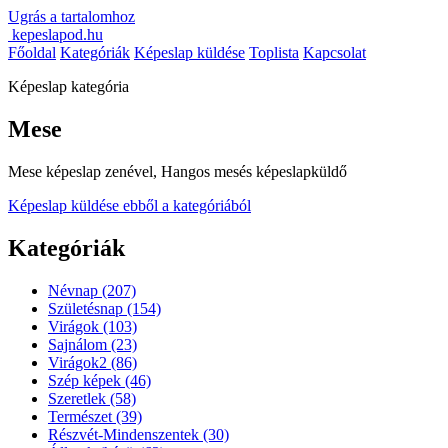
Ugrás a tartalomhoz
kepeslapod.hu
Főoldal
Kategóriák
Képeslap küldése
Toplista
Kapcsolat
Képeslap kategória
Mese
Mese képeslap zenével, Hangos mesés képeslapküldő
Képeslap küldése ebből a kategóriából
Kategóriák
Névnap
(207)
Születésnap
(154)
Virágok
(103)
Sajnálom
(23)
Virágok2
(86)
Szép képek
(46)
Szeretlek
(58)
Természet
(39)
Részvét-Mindenszentek
(30)