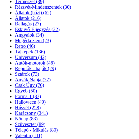
Természet
(39)
Részvét-Mindenszentek
(30)
Állatok (házi)
(62)
Állatok
(216)
Ballagás
(27)
Esküvő-Eljegyzés
(32)
Angyalok
(34)
Megérkeztem
(23)
Retro
(46)
Tájképek
(136)
Univerzum
(42)
Autók-motorok
(46)
Repülők - hajók
(29)
Sztárok
(73)
Anyák Napja
(77)
Csak Úgy
(76)
Egyéb
(50)
Forma-1
(37)
Halloween
(49)
Húsvét
(258)
Karácsony
(341)
Nőnap
(83)
Szilveszter
(89)
Télapó - Mikulás
(80)
Valentin
(111)