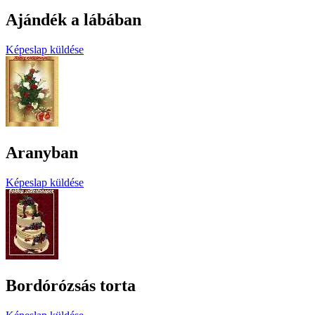
Ajándék a lábában
Képeslap küldése
Aranyban
Képeslap küldése
Bordórózsás torta