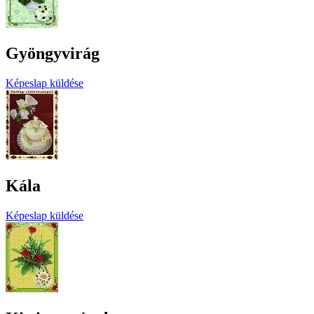
Gyöngyvirág
Képeslap küldése
Kála
Képeslap küldése