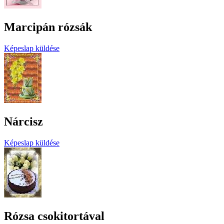
Marcipán rózsák
Képeslap küldése
Nárcisz
Képeslap küldése
Rózsa csokitortával