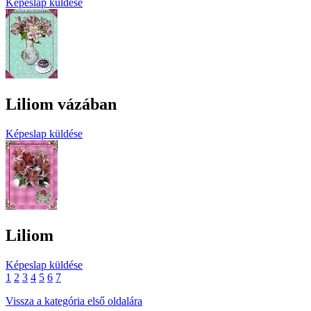
Képeslap küldése
Liliom vázában
Képeslap küldése
Liliom
Képeslap küldése
1
2
3
4
5
6
7
Vissza a kategória első oldalára