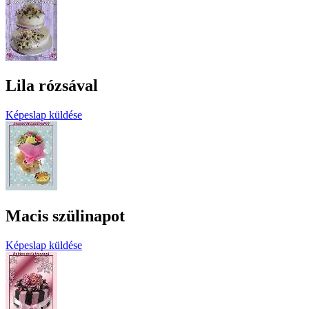
Lila rózsával
Képeslap küldése
Macis szülinapot
Képeslap küldése