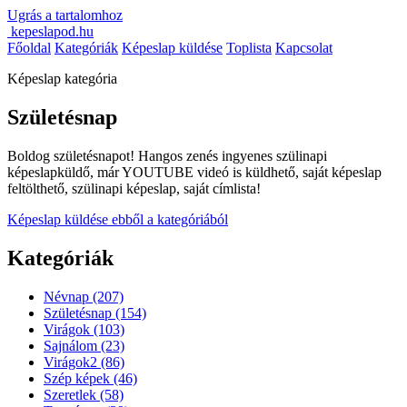
Ugrás a tartalomhoz
kepeslapod.hu
Főoldal
Kategóriák
Képeslap küldése
Toplista
Kapcsolat
Képeslap kategória
Születésnap
Boldog születésnapot! Hangos zenés ingyenes szülinapi
képeslapküldő, már YOUTUBE videó is küldhető, saját képeslap
feltölthető, szülinapi képeslap, saját címlista!
Képeslap küldése ebből a kategóriából
Kategóriák
Névnap
(207)
Születésnap
(154)
Virágok
(103)
Sajnálom
(23)
Virágok2
(86)
Szép képek
(46)
Szeretlek
(58)