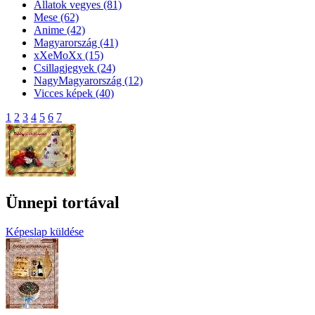
Állatok vegyes
(81)
Mese
(62)
Anime
(42)
Magyarország
(41)
xXeMoXx
(15)
Csillagjegyek
(24)
NagyMagyarország
(12)
Vicces képek
(40)
1
2
3
4
5
6
7
Ünnepi tortával
Képeslap küldése