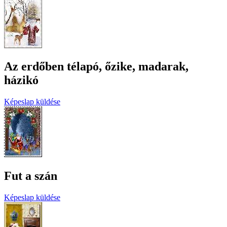
Az erdőben télapó, őzike, madarak,
házikó
Képeslap küldése
Fut a szán
Képeslap küldése