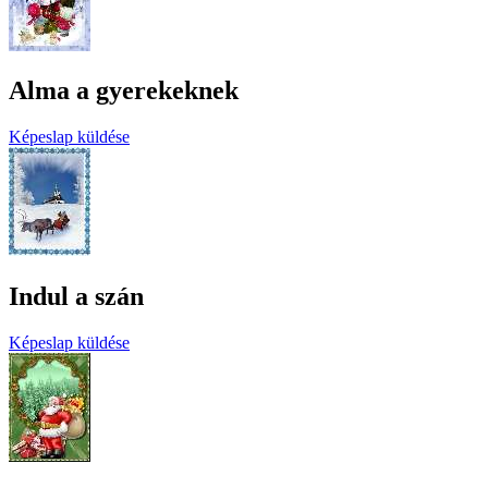
Alma a gyerekeknek
Képeslap küldése
Indul a szán
Képeslap küldése