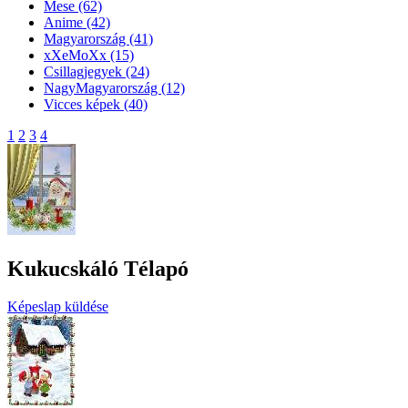
Mese
(62)
Anime
(42)
Magyarország
(41)
xXeMoXx
(15)
Csillagjegyek
(24)
NagyMagyarország
(12)
Vicces képek
(40)
1
2
3
4
Kukucskáló Télapó
Képeslap küldése