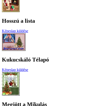
Hosszú a lista
Képeslap küldése
Kukucskáló Télapó
Képeslap küldése
Megjött a Mikulás