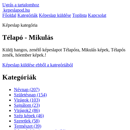
Ugrás a tartalomhoz
kepeslapod.hu
Főoldal
Kategóriák
Képeslap küldése
Toplista
Kapcsolat
Képeslap kategória
Télapó - Mikulás
Küldj hangos, zenélő képeslapot Télapóra, Mikulás képek, Télapós
zenék, hóember képek.!
Képeslap küldése ebből a kategóriából
Kategóriák
Névnap
(207)
Születésnap
(154)
Virágok
(103)
Sajnálom
(23)
Virágok2
(86)
Szép képek
(46)
Szeretlek
(58)
Természet
(39)