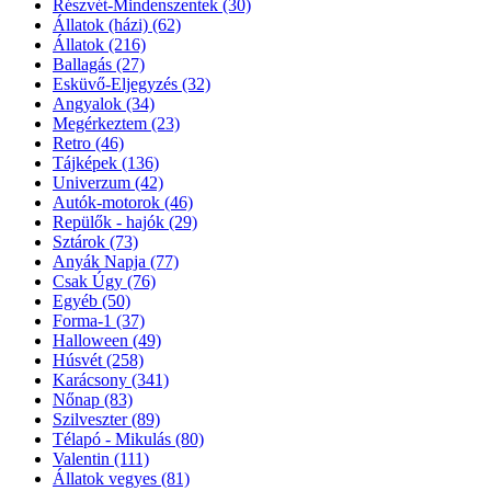
Részvét-Mindenszentek
(30)
Állatok (házi)
(62)
Állatok
(216)
Ballagás
(27)
Esküvő-Eljegyzés
(32)
Angyalok
(34)
Megérkeztem
(23)
Retro
(46)
Tájképek
(136)
Univerzum
(42)
Autók-motorok
(46)
Repülők - hajók
(29)
Sztárok
(73)
Anyák Napja
(77)
Csak Úgy
(76)
Egyéb
(50)
Forma-1
(37)
Halloween
(49)
Húsvét
(258)
Karácsony
(341)
Nőnap
(83)
Szilveszter
(89)
Télapó - Mikulás
(80)
Valentin
(111)
Állatok vegyes
(81)