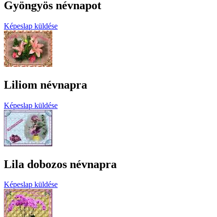
Gyöngyös névnapot
Képeslap küldése
Liliom névnapra
Képeslap küldése
Lila dobozos névnapra
Képeslap küldése