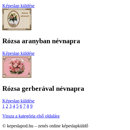
Képeslap küldése
Rózsa aranyban névnapra
Képeslap küldése
Rózsa gerberával névnapra
Képeslap küldése
1
2
3
4
5
6
7
8
9
Vissza a kategória első oldalára
© kepeslapod.hu – zenés online képeslapküldő