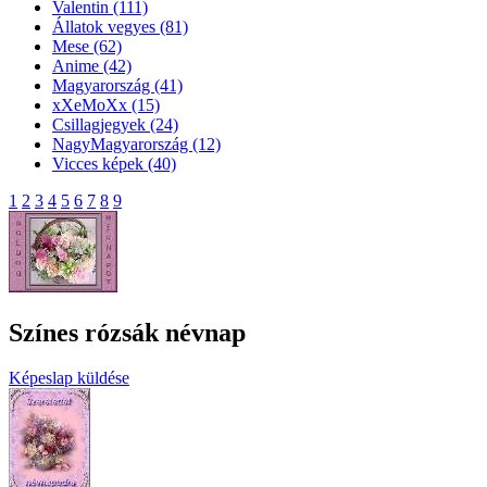
Valentin
(111)
Állatok vegyes
(81)
Mese
(62)
Anime
(42)
Magyarország
(41)
xXeMoXx
(15)
Csillagjegyek
(24)
NagyMagyarország
(12)
Vicces képek
(40)
1
2
3
4
5
6
7
8
9
Színes rózsák névnap
Képeslap küldése