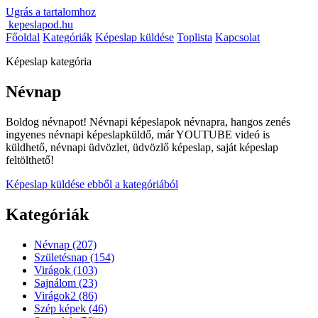
Ugrás a tartalomhoz
kepeslapod.hu
Főoldal
Kategóriák
Képeslap küldése
Toplista
Kapcsolat
Képeslap kategória
Névnap
Boldog névnapot! Névnapi képeslapok névnapra, hangos zenés
ingyenes névnapi képeslapküldő, már YOUTUBE videó is
küldhető, névnapi üdvözlet, üdvözlő képeslap, saját képeslap
feltölthető!
Képeslap küldése ebből a kategóriából
Kategóriák
Névnap
(207)
Születésnap
(154)
Virágok
(103)
Sajnálom
(23)
Virágok2
(86)
Szép képek
(46)