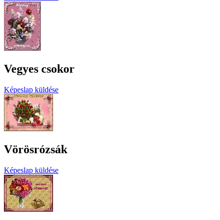
Vegyes csokor
Képeslap küldése
Vörösrózsák
Képeslap küldése