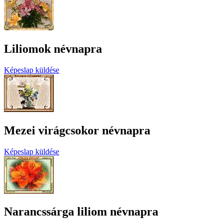
Liliomok névnapra
Képeslap küldése
Mezei virágcsokor névnapra
Képeslap küldése
Narancssárga liliom névnapra