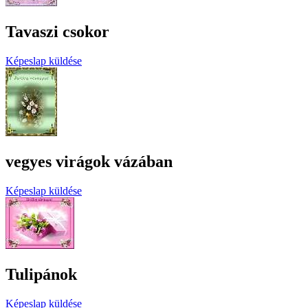
Tavaszi csokor
Képeslap küldése
vegyes virágok vázában
Képeslap küldése
Tulipánok
Képeslap küldése