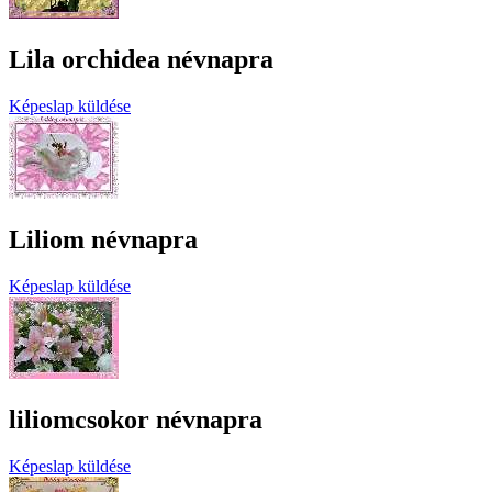
Lila orchidea névnapra
Képeslap küldése
Liliom névnapra
Képeslap küldése
liliomcsokor névnapra
Képeslap küldése