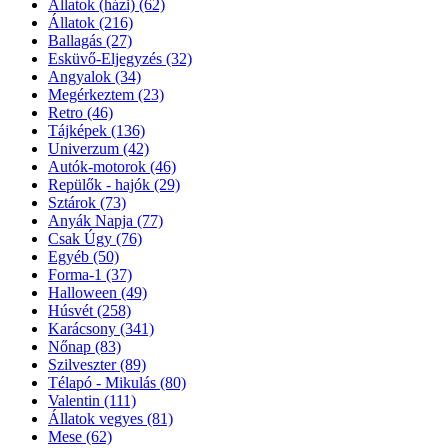
Állatok (házi)
(62)
Állatok
(216)
Ballagás
(27)
Esküvő-Eljegyzés
(32)
Angyalok
(34)
Megérkeztem
(23)
Retro
(46)
Tájképek
(136)
Univerzum
(42)
Autók-motorok
(46)
Repülők - hajók
(29)
Sztárok
(73)
Anyák Napja
(77)
Csak Úgy
(76)
Egyéb
(50)
Forma-1
(37)
Halloween
(49)
Húsvét
(258)
Karácsony
(341)
Nőnap
(83)
Szilveszter
(89)
Télapó - Mikulás
(80)
Valentin
(111)
Állatok vegyes
(81)
Mese
(62)