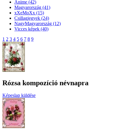
Anime
(42)
Magyarország
(41)
xXeMoXx
(15)
Csillagjegyek
(24)
NagyMagyarország
(12)
Vicces képek
(40)
1
2
3
4
5
6
7
8
9
Rózsa kompozíció névnapra
Képeslap küldése