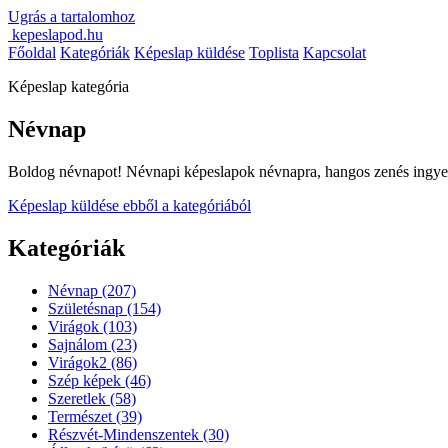
Ugrás a tartalomhoz
kepeslapod.hu
Főoldal
Kategóriák
Képeslap küldése
Toplista
Kapcsolat
Képeslap kategória
Névnap
Boldog névnapot! Névnapi képeslapok névnapra, hangos zenés ingyen
Képeslap küldése ebből a kategóriából
Kategóriák
Névnap
(207)
Születésnap
(154)
Virágok
(103)
Sajnálom
(23)
Virágok2
(86)
Szép képek
(46)
Szeretlek
(58)
Természet
(39)
Részvét-Mindenszentek
(30)