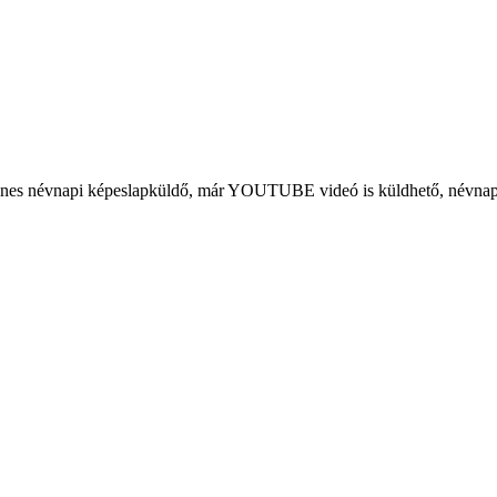
es névnapi képeslapküldő, már YOUTUBE videó is küldhető, névnapi üd