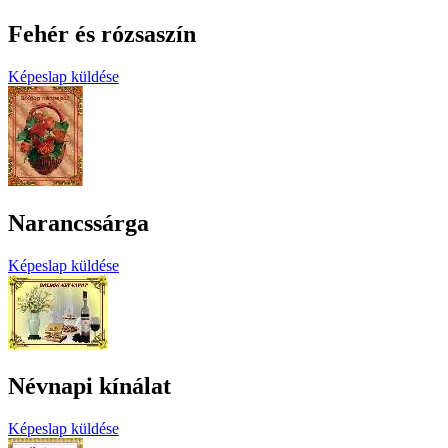
Fehér és rózsaszín
Képeslap küldése
Narancssárga
Képeslap küldése
Névnapi kínálat
Képeslap küldése