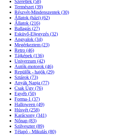
Szeretlek
(58)
Természet
(39)
Részvét-Mindenszentek
(30)
Állatok (házi)
(62)
Állatok
(216)
Ballagás
(27)
Esküvő-Eljegyzés
(32)
Angyalok
(34)
Megérkeztem
(23)
Retro
(46)
Tájképek
(136)
Univerzum
(42)
Autók-motorok
(46)
Repülők - hajók
(29)
Sztárok
(73)
Anyák Napja
(77)
Csak Úgy
(76)
Egyéb
(50)
Forma-1
(37)
Halloween
(49)
Húsvét
(258)
Karácsony
(341)
Nőnap
(83)
Szilveszter
(89)
Télapó - Mikulás
(80)