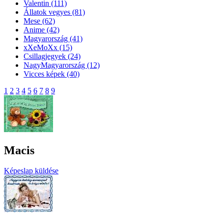
Valentin
(111)
Állatok vegyes
(81)
Mese
(62)
Anime
(42)
Magyarország
(41)
xXeMoXx
(15)
Csillagjegyek
(24)
NagyMagyarország
(12)
Vicces képek
(40)
1
2
3
4
5
6
7
8
9
Macis
Képeslap küldése