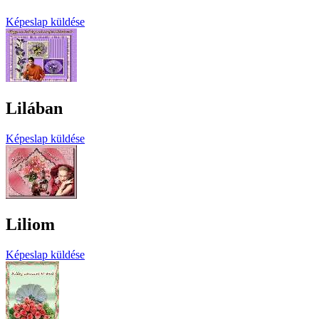
Képeslap küldése
Lilában
Képeslap küldése
Liliom
Képeslap küldése