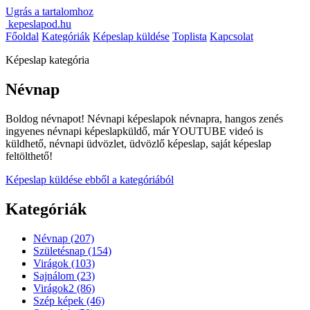
Ugrás a tartalomhoz
kepeslapod.hu
Főoldal
Kategóriák
Képeslap küldése
Toplista
Kapcsolat
Képeslap kategória
Névnap
Boldog névnapot! Névnapi képeslapok névnapra, hangos zenés
ingyenes névnapi képeslapküldő, már YOUTUBE videó is
küldhető, névnapi üdvözlet, üdvözlő képeslap, saját képeslap
feltölthető!
Képeslap küldése ebből a kategóriából
Kategóriák
Névnap
(207)
Születésnap
(154)
Virágok
(103)
Sajnálom
(23)
Virágok2
(86)
Szép képek
(46)