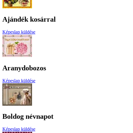
Ajándék kosárral
Képeslap küldése
Aranydobozos
Képeslap küldése
Boldog névnapot
Képeslap küldése