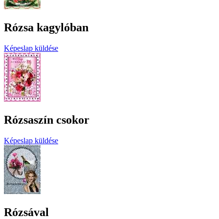
Rózsa kagylóban
Képeslap küldése
Rózsaszín csokor
Képeslap küldése
Rózsával