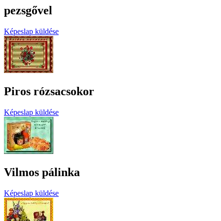
pezsgővel
Képeslap küldése
Piros rózsacsokor
Képeslap küldése
Vilmos pálinka
Képeslap küldése