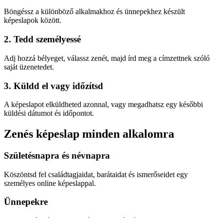
Böngéssz a különböző alkalmakhoz és ünnepekhez készült
képeslapok között.
2. Tedd személyessé
Adj hozzá bélyeget, válassz zenét, majd írd meg a címzettnek szóló
saját üzenetedet.
3. Küldd el vagy időzítsd
A képeslapot elküldheted azonnal, vagy megadhatsz egy későbbi
küldési dátumot és időpontot.
Zenés képeslap minden alkalomra
Születésnapra és névnapra
Köszöntsd fel családtagjaidat, barátaidat és ismerőseidet egy
személyes online képeslappal.
Ünnepekre