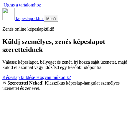
Ugrás a tartalomhoz
kepeslapod.hu
Menü
Zenés online képeslapküldő
Küldj személyes, zenés képeslapot
szeretteidnek
Válassz képeslapot, bélyeget és zenét, írj hozzá saját üzenetet, majd
küldd el azonnal vagy időzítsd egy későbbi időpontra.
Képeslap küldése
Hogyan működik?
✉
Szeretettel Neked!
Klasszikus képeslap-hangulat személyes
üzenettel és zenével.