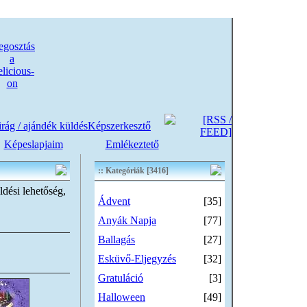
rág / ajándék küldés
Képszerkesztő
Képeslapjaim
Emlékeztető
:: Kategóriák [3416]
ldési lehetőség,
Ádvent
[35]
Anyák Napja
[77]
Ballagás
[27]
Esküvő-Eljegyzés
[32]
Gratuláció
[3]
Halloween
[49]