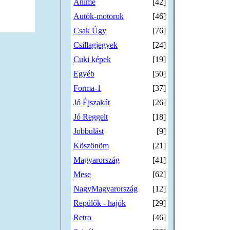
Anime
[42]
Autók-motorok
[46]
Csak Úgy
[76]
Csillagjegyek
[24]
Cuki képek
[19]
Egyéb
[50]
Forma-1
[37]
Jó Éjszakát
[26]
Jó Reggelt
[18]
Jobbulást
[9]
Köszönöm
[21]
Magyarország
[41]
Mese
[62]
NagyMagyarország
[12]
Repülők - hajók
[29]
Retro
[46]