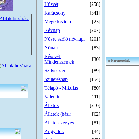
Húsvét
[258]
Karácsony
[341]
Megérkeztem
[23]
Névnap
[207]
Névre szóló névnapi
[201]
Nőnap
[83]
Részvét-
[30]
:: Partnereink
Mindenszentek
Szilveszter
[89]
Születésnap
[154]
Télapó - Mikulás
[80]
Valentin
[111]
Állatok
[216]
Állatok (házi)
[62]
Állatok vegyes
[81]
Angyalok
[34]