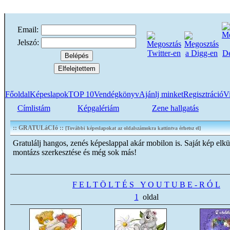
Email:
Jelszó:
Főoldal
Képeslapok
TOP 10
Vendégkönyv
Ajánlj minket
Regisztráció
Vi
Címlistám
Képgalériám
Zene hallgatás
:: GRATULáCIó ::
[További képeslapokat az oldalszámokra kattintva érhetsz el]
Gratulálj hangos, zenés képeslappal akár mobilon is. Saját kép elkü
montázs szerkesztése és még sok más!
F E L T Ö L T É S Y O U T U B E - R Ó L
1
oldal