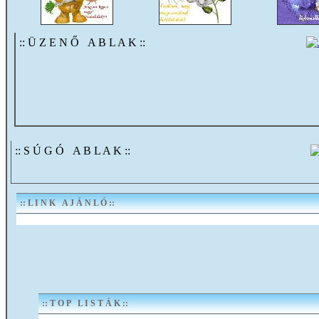
:: Ü Z E N Ő A B L A K ::
:: S Ú G Ó A B L A K ::
:: L I N K A J Á N L Ó ::
:: T O P L I S T Á K ::