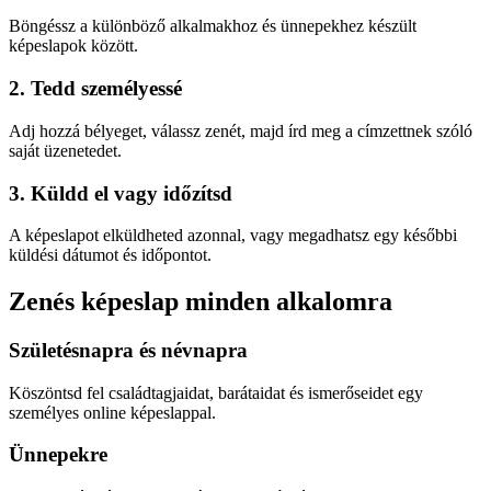
Böngéssz a különböző alkalmakhoz és ünnepekhez készült
képeslapok között.
2. Tedd személyessé
Adj hozzá bélyeget, válassz zenét, majd írd meg a címzettnek szóló
saját üzenetedet.
3. Küldd el vagy időzítsd
A képeslapot elküldheted azonnal, vagy megadhatsz egy későbbi
küldési dátumot és időpontot.
Zenés képeslap minden alkalomra
Születésnapra és névnapra
Köszöntsd fel családtagjaidat, barátaidat és ismerőseidet egy
személyes online képeslappal.
Ünnepekre