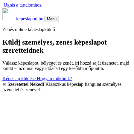
Ugrás a tartalomhoz
kepeslapod.hu
Menü
Zenés online képeslapküldő
Küldj személyes, zenés képeslapot
szeretteidnek
Válassz képeslapot, bélyeget és zenét, írj hozzá saját üzenetet, majd
küldd el azonnal vagy időzítsd egy későbbi időpontra.
Képeslap küldése
Hogyan működik?
✉
Szeretettel Neked!
Klasszikus képeslap-hangulat személyes
üzenettel és zenével.